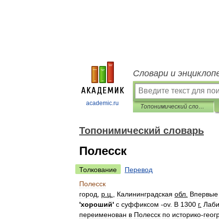
Словари и энциклоп
academic.ru
Топонимический словарь
Топонимический словарь
Полесск
Толкование
Перевод
Полесск
город
,
р
.
ц
.
,
Калининградская
обл
.
Впервые
'
хороший
'
с
суффиксом
-
ov
.
В
1300
г
.
Лаби
переименован
в
Полесск
по
историко
-
геог