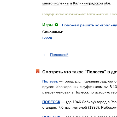
многочисленны
в
Калининградской
обл
.
Географические
названия
мира:
Топонимический
слов
Игры ⚽
Поможем решить контрольну
Синонимы
:
город
Полевской
Смотреть что такое "Полесск" в др
Полесск
— город, р.ц., Калининградская о
прусск. labs хороший с суффиксом ov. В 1
г. переименован в Полесск по историко г
ПОЛЕССК
— (до 1946 Лабиау) город в Ро
станция. 7,0 тыс. жителей (1993). Рыбок