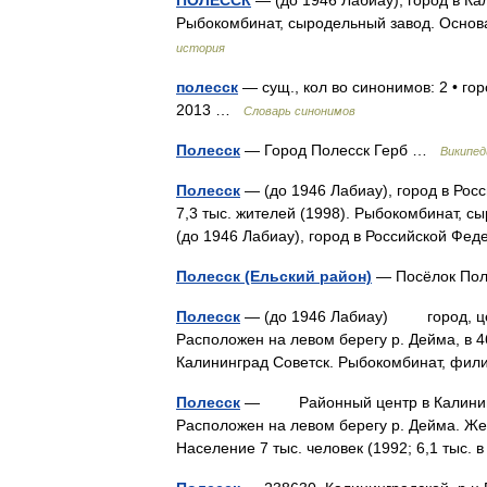
ПОЛЕССК
— (до 1946 Лабиау), город в Кал
Рыбокомбинат, сыродельный завод. Основ
история
полесск
— сущ., кол во синонимов: 2 • гор
2013 …
Словарь синонимов
Полесск
— Город Полесск Герб …
Википед
Полесск
— (до 1946 Лабиау), город в Рос
7,3 тыс. жителей (1998). Рыбокомбинат, 
(до 1946 Лабиау), город в Российской Ф
Полесск (Ельский район)
— Посёлок Пол
Полесск
— (до 1946 Лабиау) город, цен
Расположен на левом берегу р. Дейма, в 46
Калининград Советск. Рыбокомбинат, фи
Полесск
— Районный центр в Калининград
Расположен на левом берегу р. Дейма. Же
Население 7 тыс. человек (1992; 6,1 тыс