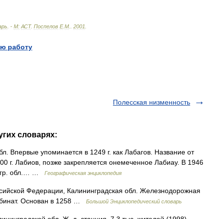
арь
. -
М:
АСТ
.
Поспелов
Е
.
М
.
.
2001
.
ю работу
Полесская низменность
угих словарях:
бл. Впервые упоминается в 1249 г. как Лабагов. Название от
300 г. Лабиов, позже закрепляется онемеченное Лабиау. В 1946
еогр. обл.… …
Географическая энциклопедия
ссийской Федерации, Калининградская обл. Железнодорожная
омбинат. Основан в 1258 …
Большой Энциклопедический словарь