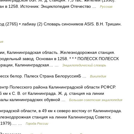
ининградской обл. Ж. д. станция. 7,3 тыс. жителей (1998).
ан в 1258. Источник: Энциклопедия Отечество …
Русская
од (2765) • лабиау (2) Словарь синонимов ASIS. В.Н. Тришин.
ия
сии, Калининградская область. Железнодорожная станция.
сыродельный завод. Основан в 1258. * * * ПОЛЕССК ПОЛЕССК
едерации, Калининградская… …
Энциклопедический словарь
есск белор. Палеск Страна БелоруссияБ …
Википедия
тр Полесского района Калининградской области РСФСР.
 км к С. В. от Калининграда. Ж. д. станция на линии
лиалы калининградских обувной …
Большая советская энциклопедия
ской области, в 49 км к северо востоку от Калининграда.
лезнодорожная станция на линии Калининград Советск.
. в 1979).… …
Города России