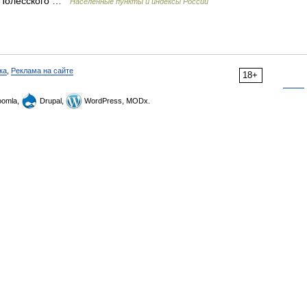
ц.Полесского …
Населённые пункты и индексы России
ка
,
Реклама на сайте
18+
omla,
Drupal,
WordPress, MODx.