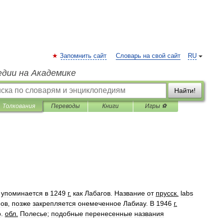
Запомнить сайт
Словарь на свой сайт
RU
едии на Академике
Найти!
Толкования
Переводы
Книги
Игры ⚽
упоминается
в
1249
г
.
как
Лабагов
.
Название
от
прусск
.
labs
ов
,
позже
закрепляется
онемеченное
Лабиау
.
В
1946
г
.
р
.
обл
.
Полесье
;
подобные
перенесенные
названия