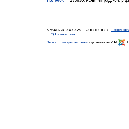
Полесск
— 238630, Калининградской, р.
© Академик, 2000-2026
Обратная связь:
Техподдерж
👣 Путешествия
Экспорт словарей на сайты
, сделанные на PHP,
Jo